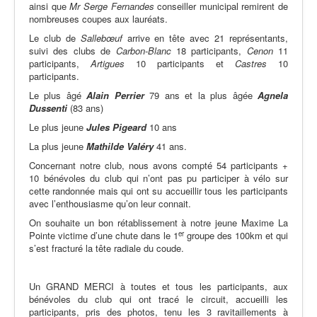
ainsi que
Mr
Serge Fernandes
conseiller municipal remirent de
nombreuses coupes aux lauréats.
Le club de
Sallebœuf
arrive en tête avec 21 représentants,
suivi des clubs de
Carbon-Blanc
18 participants,
Cenon
11
participants,
Artigues
10 participants et
Castres
10
participants.
Le plus âgé
Alain
Perrier
79 ans et la plus âgée
Agnela
Dussenti
(83 ans)
Le plus jeune
Jules Pigeard
10 ans
La plus jeune
Mathilde
Valéry
41 ans.
Concernant notre club, nous avons compté 54 participants +
10 bénévoles du club qui n’ont pas pu participer à vélo sur
cette randonnée mais qui ont su accueillir tous les participants
avec l’enthousiasme qu’on leur connait.
On souhaite un bon rétablissement à notre jeune Maxime La
er
Pointe victime d’une chute dans le 1
groupe des 100km et qui
s’est fracturé la tête radiale du coude.
Un GRAND MERCI à toutes et tous les participants, aux
bénévoles du club qui ont tracé le circuit, accueilli les
participants, pris des photos, tenu les 3 ravitaillements à