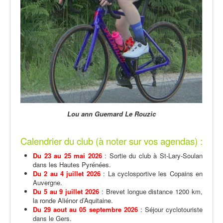
Lou ann Guemard Le Rouzic
Calendrier du club (à noter sur vos agendas) :
Du 23 au 25 mai 2026
: Sortie du club à St-Lary-Soulan
dans les Hautes Pyrénées.
Du 2 au 4 juillet 2026
: La cyclosportive les Copains en
Auvergne.
Du 5 au 9 juillet 2026
: Brevet longue distance 1200 km,
la ronde Aliénor d’Aquitaine.
Du 29 aout au 05 septembre 2026
: Séjour cyclotouriste
dans le Gers.