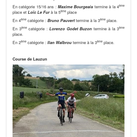
ème
En catégorie 15/16 ans :
Maxime
Bourgeais
termine à la 4
ème
place et
Loïc
Le
Fur
à la 5
place
ème
ème
En 4
catégorie :
Bruno
Pauvert
termine à la 3
place.
ème
ème
En 3
catégorie :
Lorenzo
Godet
Buzon
termine à la 3
place.
ème
ème
En 2
catégorie :
Ilan
Walbrou
termine à la 3
place.
Course de Lauzun