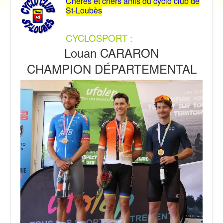
Chères et chers amis du cyclo club de
Vidéos
St-Loubès
Contact
Traversée des Pyrénées 2021
CYCLOSPORT :
Louan CARARON
CHAMPION DÉPARTEMENTAL