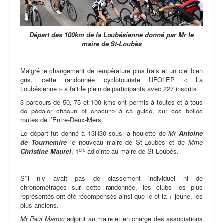
Départ des 100km de la Loubésienne
donné par Mr le
maire de St-Loubès
Malgré le changement de température plus frais et un ciel bien
gris, cette randonnée cyclotouriste UFOLEP « La
Loubésienne » a fait le plein de participants avec 227 inscrits.
3 parcours de 50, 75 et 100 kms ont permis à toutes et à tous
de pédaler chacun et chacune à sa guise, sur ces belles
routes de l’Entre-Deux-Mers.
Le départ fut donné à 13H30 sous la houlette de
Mr
Antoine
de
Tournemire
le nouveau maire de St-Loubès et de
Mme
ère
Christine
Maurel
, 1
adjointe au maire de St-Loubès.
S’il n’y avait pas de classement individuel ni de
chronométrages sur cette randonnée, les clubs les plus
représentés ont été récompensés ainsi que le et la + jeune, les
plus anciens.
Mr
Paul Marroc
adjoint au maire et en charge des associations