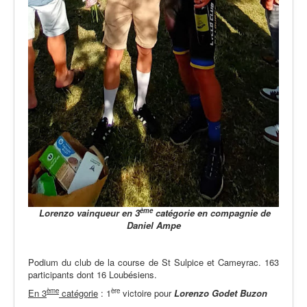
ème
Lorenzo vainqueur en 3
catégorie
en compagnie de
Daniel Ampe
Podium du club de la course de St Sulpice et Cameyrac. 163
participants dont 16 Loubésiens.
ème
ère
En 3
catégorie
: 1
victoire pour
Lorenzo
Godet
Buzon