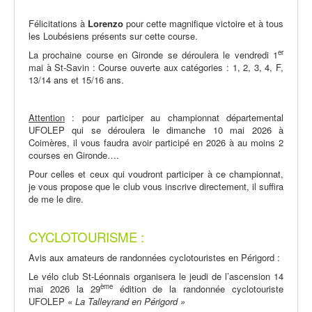
Félicitations à
Lorenzo
pour cette magnifique victoire et à tous
les Loubésiens présents sur cette course.
er
La prochaine course en Gironde se déroulera le vendredi 1
mai à St-Savin : Course ouverte aux catégories : 1, 2, 3, 4, F,
13/14 ans et 15/16 ans.
Attention
:
pour participer au championnat départemental
UFOLEP qui se déroulera le dimanche 10 mai 2026 à
Coimères, il vous faudra avoir participé en 2026 à au moins 2
courses en Gironde….
Pour celles et ceux qui voudront participer à ce championnat,
je vous propose que le club vous inscrive directement, il suffira
de me le dire.
CYCLOTOURISME :
Avis aux amateurs de randonnées cyclotouristes en Périgord :
Le vélo club St-Léonnais organisera le jeudi de l’ascension 14
ème
mai 2026 la 29
édition de la randonnée cyclotouriste
UFOLEP
« La Talleyrand en Périgord »