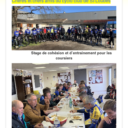
Chères et chers amis du cyclo club de St-Loubès
Vidéos
Contact
Traversée des Pyrénées 2021
Stage de cohésion et d’entrainement pour les
coursiers