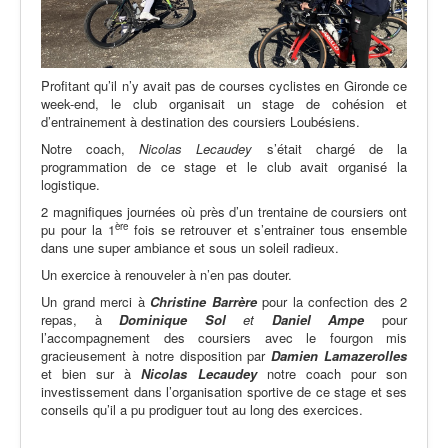
Profitant qu’il n’y avait pas de courses cyclistes en Gironde ce
week-end, le club organisait un stage de cohésion et
d’entrainement à destination des coursiers Loubésiens.
Notre coach,
Nicolas Lecaudey
s’était chargé de la
programmation de ce stage et le club avait organisé la
logistique.
2 magnifiques journées où près d’un trentaine de coursiers ont
ère
pu pour la 1
fois se retrouver et s’entrainer tous ensemble
dans une super ambiance et sous un soleil radieux.
Un exercice à renouveler à n’en pas douter.
Un grand merci à
Christine
Barrère
pour la confection des 2
repas, à
Dominique
Sol
et
Daniel
Ampe
pour
l’accompagnement des coursiers avec le fourgon mis
gracieusement à notre disposition par
Damien
Lamazerolles
et bien sur à
Nicolas
Lecaudey
notre coach pour son
investissement dans l’organisation sportive de ce stage et ses
conseils qu’il a pu prodiguer tout au long des exercices.