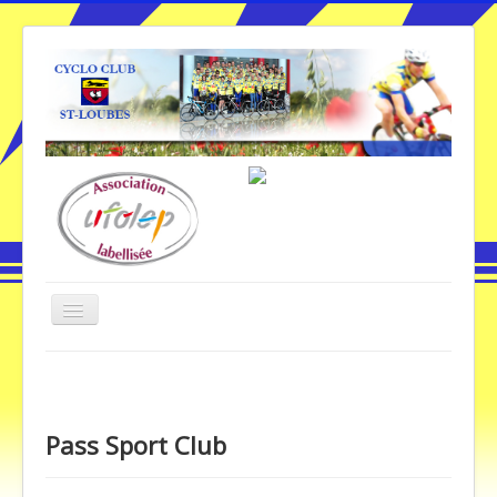
Basculer
la
navigation
Vous êtes ici :
Accueil
Pass Sport Club
Accueil
Pass Sport Club
Galerie Photos