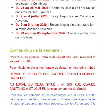
cyclosport à Coimères.
Du 23 au 25 mai 2026
: Sortie du club à St-Lary-Soulan
dans les Hautes Pyrénées.
Du 2 au 4 juillet 2026
: La cyclosportive les Copains en
Auvergne.
Du 5 au 9 juillet 2026
: Brevet longue distance 1200 km,
la ronde Aliénor d’Aquitaine.
Du 29 aout au 05 septembre 2026
: Séjour cyclotouriste
dans le Gers.
Sorties club de la semaine :
Pour tous les groupes, Horaire de départ des lundi, mercredi et
samedi : 14h00
Pour l’école de cyclisme, horaire de départ le mercredi à 14h30
DÉPART ET ARRIVÉE DES SORTIES DU CYCLO CLUB DE
ST-LOUBES :
AU LOCAL DU CLUB, SITUÉ : 41 BIS RUE CLAUDE
CASTAING A ST-LOUBES (anciennement rue du Stade)
Pour voir les parcours et les télécharger sur un GPS,
il suffit
de cliquer sur le lien « openrunner » situé en bas à gauche de
l’image du parcours que vous trouverez sur le site du club à la