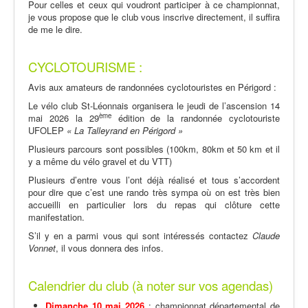
Pour celles et ceux qui voudront participer à ce championnat,
je vous propose que le club vous inscrive directement, il suffira
de me le dire.
CYCLOTOURISME :
Avis aux amateurs de randonnées cyclotouristes en Périgord :
Le vélo club St-Léonnais organisera le jeudi de l’ascension 14
ème
mai 2026 la 29
édition de la randonnée cyclotouriste
UFOLEP
« La Talleyrand en Périgord »
Plusieurs parcours sont possibles (100km, 80km et 50 km et il
y a même du vélo gravel et du VTT)
Plusieurs d’entre vous l’ont déjà réalisé et tous s’accordent
pour dire que c’est une rando très sympa où on est très bien
accueilli en particulier lors du repas qui clôture cette
manifestation.
S’il y en a parmi vous qui sont intéressés contactez
Claude
Vonnet
, il vous donnera des infos.
Calendrier du club (à noter sur vos agendas)
Dimanche 10 mai 2026
: championnat départemental de