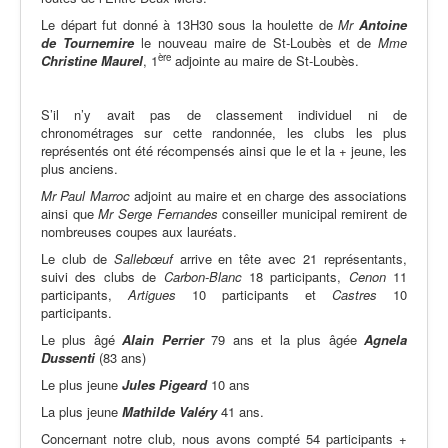
Le départ fut donné à 13H30 sous la houlette de
Mr
Antoine
de
Tournemire
le nouveau maire de St-Loubès et de
Mme
ère
Christine
Maurel
, 1
adjointe au maire de St-Loubès.
S’il n’y avait pas de classement individuel ni de
chronométrages sur cette randonnée, les clubs les plus
représentés ont été récompensés ainsi que le et la + jeune, les
plus anciens.
Mr
Paul Marroc
adjoint au maire et en charge des associations
ainsi que
Mr
Serge Fernandes
conseiller municipal remirent de
nombreuses coupes aux lauréats.
Le club de
Sallebœuf
arrive en tête avec 21 représentants,
suivi des clubs de
Carbon-Blanc
18 participants,
Cenon
11
participants,
Artigues
10 participants et
Castres
10
participants.
Le plus âgé
Alain
Perrier
79 ans et la plus âgée
Agnela
Dussenti
(83 ans)
Le plus jeune
Jules Pigeard
10 ans
La plus jeune
Mathilde
Valéry
41 ans.
Concernant notre club, nous avons compté 54 participants +