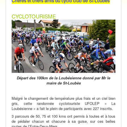
Chères et chers amis du cyclo club de St-Loubès
Vidéos
Contact
CYCLOTOURISME
Traversée des Pyrénées 2021
Départ des 100km de la Loubésienne
donné par Mr le
maire de St-Loubès
Malgré le changement de température plus frais et un ciel bien
gris, cette randonnée cyclotouriste UFOLEP « La
Loubésienne » a fait le plein de participants avec 227 inscrits.
3 parcours de 50, 75 et 100 kms ont permis à toutes et à tous
de pédaler chacun et chacune à sa guise, sur ces belles
routes de l’Entre-Deux-Mers.