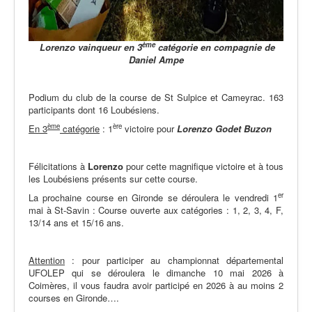
ème
Lorenzo vainqueur en 3
catégorie
en compagnie de
Daniel Ampe
Podium du club de la course de St Sulpice et Cameyrac. 163
participants dont 16 Loubésiens.
ème
ère
En 3
catégorie
: 1
victoire pour
Lorenzo
Godet
Buzon
Félicitations à
Lorenzo
pour cette magnifique victoire et à tous
les Loubésiens présents sur cette course.
er
La prochaine course en Gironde se déroulera le vendredi 1
mai à St-Savin : Course ouverte aux catégories : 1, 2, 3, 4, F,
13/14 ans et 15/16 ans.
Attention
:
pour participer au championnat départemental
UFOLEP qui se déroulera le dimanche 10 mai 2026 à
Coimères, il vous faudra avoir participé en 2026 à au moins 2
courses en Gironde….