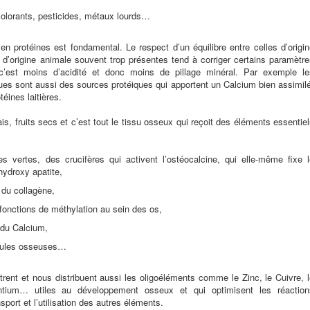
 colorants, pesticides, métaux lourds…
en protéines est fondamental. Le respect d’un équilibre entre celles d’origi
s d’origine animale souvent trop présentes tend à corriger certains paramètr
 c’est moins d’acidité et donc moins de pillage minéral. Par exemple le
gues sont aussi des sources protéiques qui apportent un Calcium bien assimil
téines laitières.
is, fruits secs et c’est tout le tissu osseux qui reçoit des éléments essentie
 vertes, des crucifères qui activent l’ostéocalcine, qui elle-même fixe l
hydroxy apatite,
 du collagène,
 fonctions de méthylation au sein des os,
 du Calcium,
llules osseuses…
rent et nous distribuent aussi les oligoéléments comme le Zinc, le Cuivre, 
ntium… utiles au développement osseux et qui optimisent les réaction
port et l’utilisation des autres éléments.