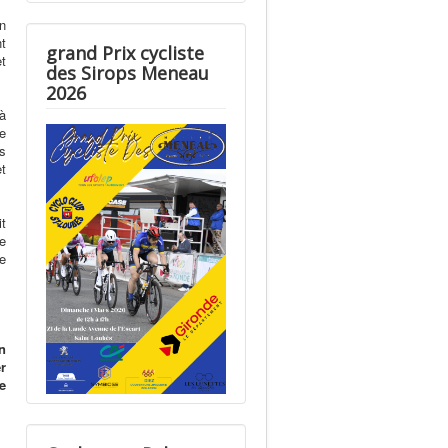
n
t
grand Prix cycliste
et
des Sirops Meneau
2026
à
de
s
t
it
se
e
n
r
e