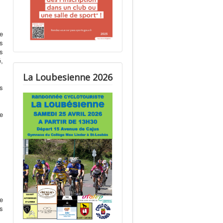
ne
es
s
é,
La Loubesienne 2026
ls
e
le
s