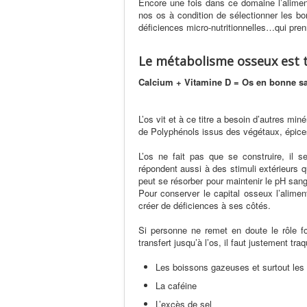
Encore une fois dans ce domaine l’aliment
nos os à condition de sélectionner les bon
déficiences micro-nutritionnelles…qui pre
Le métabolisme osseux est t
Calcium + Vitamine D = Os en bonne s
L’os vit et à ce titre a besoin d’autres m
de Polyphénols issus des végétaux, épic
L’os ne fait pas que se construire, il 
répondent aussi à des stimuli extérieurs qu
peut se résorber pour maintenir le pH sang
Pour conserver le capital osseux l’alimen
créer de déficiences à ses côtés.
Si personne ne remet en doute le rôle fo
transfert jusqu’à l’os, il faut justement tr
Les boissons gazeuses et surtout les
La caféine
L’excès de sel