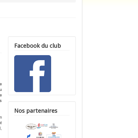
Facebook du club
de
ou
e
us
Nos partenaires
en
t
l,