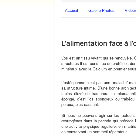
Accueil
Galerie Photos
Vidéo
L’alimentation face à l
L’os est un tissu vivant qui se renouvèl
structures il est constitué de protéines do
minéraux avec le Calcium en premier sous
L’ostéoporose n’est pas une “maladie” mai
sa structure intime. D’une bonne architec
moins élevé de fractures. La microarchit
éponge, c’est l’os spongieux ou trabécula
poreux, plus cassant.
Si nous ne pouvons agir sur les facteurs 
œstrogènes dans la période qui précède 
une activité physique régulière, en maîtris
en conservant un sommeil réparateur…