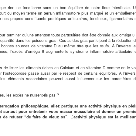
 rien ne fonctionne sans un bon équilibre de notre flore intestinale. U
court ou moyen terme un terrain inflammatoire plus marqué et un emballemen
 nos propres constituants protéiques articulaires, tendineux, ligamentaires 
 terminer qu’une attention toute particulière doit être donnée aux oméga 3 
quantité dans les poissons gras. Ces acides gras participent à la réduction 
rès bonnes sources de vitamine D au même titre que les œufs. A l’inverse le
nées, l’excès d’oméga 6 augmente le syndrome inflammatoire articulaire e
t pas de lister les aliments riches en Calcium et en vitamine D comme on le vo
 l’ostéoporose passe aussi par le respect de certains équilibres. A l’inver
ins éléments secondaires peuvent aussi influencer sur les paramètres d
es, les excès ne nuisent-ils pas ?
nterrogation philosophique, allez pratiquer une activité physique en plei
 et surtout pour entretenir votre masse musculaire et donner un premie
 de refuser “de faire de vieux os”. L’activité physique est la meilleur