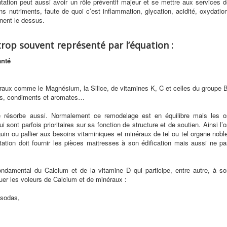
ation peut aussi avoir un rôle préventif majeur et se mettre aux services 
s nutriments, faute de quoi c’est inflammation, glycation, acidité, oxydatio
nnent le dessus.
rop souvent représenté par l’équation :
anté
inéraux comme le Magnésium, la Silice, de vitamines K, C et celles du groupe 
es, condiments et aromates…
se résorbe aussi. Normalement ce remodelage est en équilibre mais les o
i sont parfois prioritaires sur sa fonction de structure et de soutien. Ainsi l’
uin ou pallier aux besoins vitaminiques et minéraux de tel ou tel organe nobl
tation doit fournir les pièces maitresses à son édification mais aussi ne p
ndamental du Calcium et de la vitamine D qui participe, entre autre, à so
aquer les voleurs de Calcium et de minéraux :
 sodas,