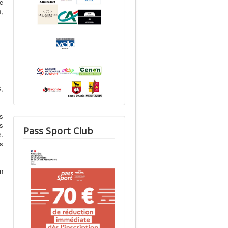
de
n,
B,
s
os
Pass Sport Club
e.
as
n