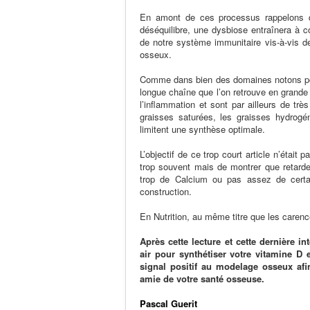
En amont de ces processus rappelons que
déséquilibre, une dysbiose entraînera à 
de notre système immunitaire vis-à-vis de
osseux.
Comme dans bien des domaines notons pour
longue chaîne que l’on retrouve en grande 
l’inflammation et sont par ailleurs de t
graisses saturées, les graisses hydrogé
limitent une synthèse optimale.
L’objectif de ce trop court article n’étai
trop souvent mais de montrer que retarder
trop de Calcium ou pas assez de certa
construction.
En Nutrition, au même titre que les carenc
Après cette lecture et cette dernière i
air pour synthétiser votre vitamine D
signal positif au modelage osseux afin
amie de votre santé osseuse.
Pascal Guerit