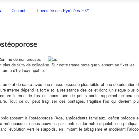
s
Contact
Traversée des Pyrénées 2021
’ostéoporose
e. Comme de nombreuses
nt plus de 90% de collagène. Sur cette trame protéique viennent se fixer les
 forme d’hydroxy apatite.
s un état de santé avec une masse osseuse plus faible et une détérioration 
ture interne dépend la force et la résistance des os et donc un risque plus 
ecture interne de l’os est constituée de petits ponts rappelant un peu un
ire. Tout ce qui peut fragiliser ces pontages, fragilise l’os qui devient pl
prédisposant à l’ostéoporose (Age, antécédents familiaux, déficit précoce 
la ménopause…) nous pouvons par contre aider notre squelette en pratiquan
ant l’évolution vers le surpoids, en limitant le tabagisme et modérant l’alcoo