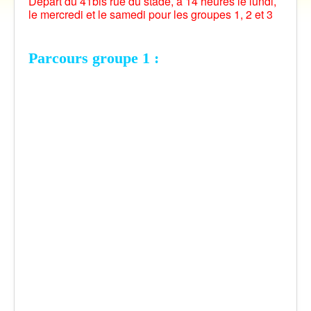
Départ du 41bis rue du stade, à 14 heures le lundi,
le mercredi et le samedi pour les groupes 1, 2 et 3
Vidéos
Contact
Parcours groupe 1 :
Traversée des Pyrénées 2021