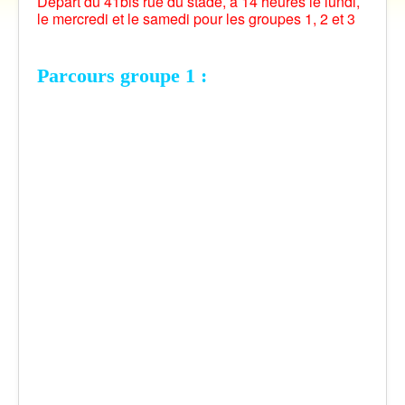
Départ du 41bis rue du stade, à 14 heures le lundi,
le mercredi et le samedi pour les groupes 1, 2 et 3
Vidéos
Contact
Parcours groupe 1 :
Traversée des Pyrénées 2021