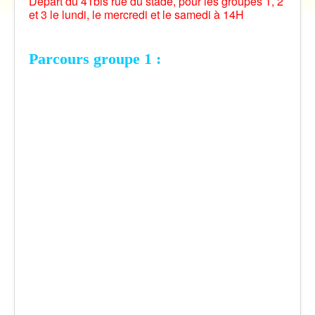
Départ du 41bis rue du stade, pour les groupes 1, 2
et 3 le lundi, le mercredi et le samedi à 14H
Vidéos
Contact
Parcours groupe 1 :
Traversée des Pyrénées 2021