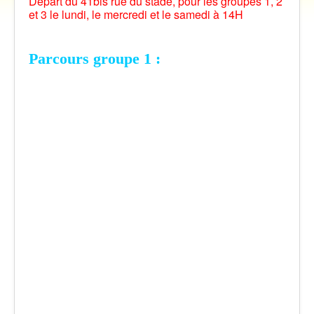
Départ du 41bis rue du stade, pour les groupes 1, 2
et 3 le lundi, le mercredi et le samedi à 14H
Vidéos
Contact
Parcours groupe 1 :
Traversée des Pyrénées 2021