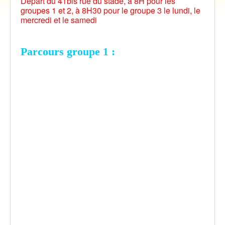
Départ du 41bis rue du stade, à 8H pour les
groupes 1 et 2, à 8H30 pour le groupe 3 le lundi, le
Vidéos
mercredi et le samedi
Contact
Traversée des Pyrénées 2021
Parcours groupe 1 :