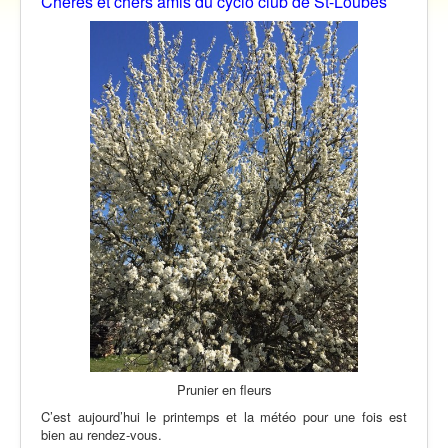
Chères et chers amis du cyclo club de St-Loubès
Vidéos
Contact
Traversée des Pyrénées 2021
Prunier en fleurs
C’est aujourd’hui le printemps et la météo pour une fois est
bien au rendez-vous.