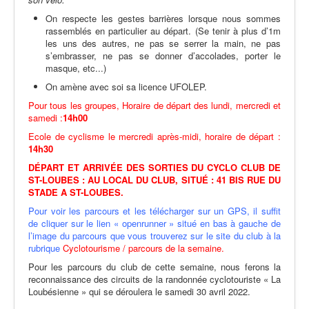
On respecte les gestes barrières lorsque nous sommes
rassemblés en particulier au départ. (Se tenir à plus d’1m
les uns des autres, ne pas se serrer la main, ne pas
s’embrasser, ne pas se donner d’accolades, porter le
masque, etc...)
On amène avec soi sa licence UFOLEP.
Pour tous les groupes, Horaire de départ des lundi, mercredi et
samedi :
14h00
Ecole de cyclisme le mercredi après-midi, horaire de départ :
14h30
DÉPART ET ARRIVÉE DES SORTIES DU CYCLO CLUB DE
ST-LOUBES : AU LOCAL DU CLUB, SITUÉ : 41 BIS RUE DU
STADE A ST-LOUBES.
Pour voir les parcours et les télécharger sur un GPS, il suffit
de cliquer sur le lien « openrunner » situé en bas à gauche de
l’image du parcours que vous trouverez sur le site du club à la
rubrique
Cyclotourisme / parcours de la semaine.
Pour les parcours du club de cette semaine, nous ferons la
reconnaissance des circuits de la randonnée cyclotouriste « La
Loubésienne » qui se déroulera le samedi 30 avril 2022.