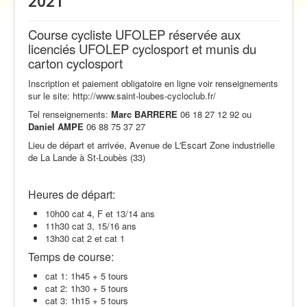
2021
Galerie Photos
Vidéos
Course cycliste UFOLEP réservée aux
licenciés UFOLEP cyclosport et munis du
Contact
carton cyclosport
Traversée des Pyrénées 2021
Inscription et paiement obligatoire en ligne voir renseignements
sur le site: http://www.saint-loubes-cycloclub.fr/
Tel renseignements:
Marc
BARRERE
06 18 27 12 92 ou
Daniel
AMPE
06 88 75 37 27
Lieu de départ et arrivée, Avenue de L'Escart Zone industrielle
de La Lande à St-Loubès (33)
Heures de départ:
10h00 cat 4, F et 13/14 ans
11h30 cat 3, 15/16 ans
13h30 cat 2 et cat 1
Temps de course:
cat 1: 1h45 + 5 tours
cat 2: 1h30 + 5 tours
cat 3: 1h15 + 5 tours