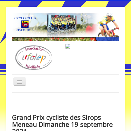
Basculer
la
navigation
Vous êtes ici :
Accueil
Grand Prix cycliste des Sirops Meneau Dimanche 19
septembre 2021
Grand Prix cycliste des Sirops
Meneau Dimanche 19 septembre
Accueil