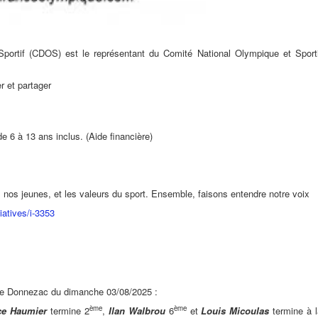
ortif (CDOS) est le représentant du Comité National Olympique et Sporti
r et partager
 6 à 13 ans inclus. (Aide financière)
, nos jeunes, et les valeurs du sport. Ensemble, faisons entendre notre voix
tiatives/i-3353
 de Donnezac du dimanche 03/08/2025 :
ème
ème
ce
Haumier
termine 2
,
Ilan
Walbrou
6
et
Louis
Micoulas
termine à l