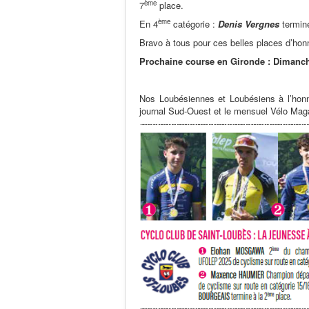
ème
7
place.
ème
En 4
catégorie :
Denis
Vergnes
termin
Bravo à tous pour ces belles places d’honn
Prochaine course en Gironde : Dimanch
Nos Loubésiennes et Loubésiens à l’honn
journal Sud-Ouest et le mensuel Vélo Mag